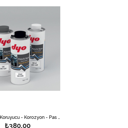
Dyo Darbe Koruyucu - Korozyon - Pas Önleme Şasi Altı Pütür 1 Kg
₺380,00