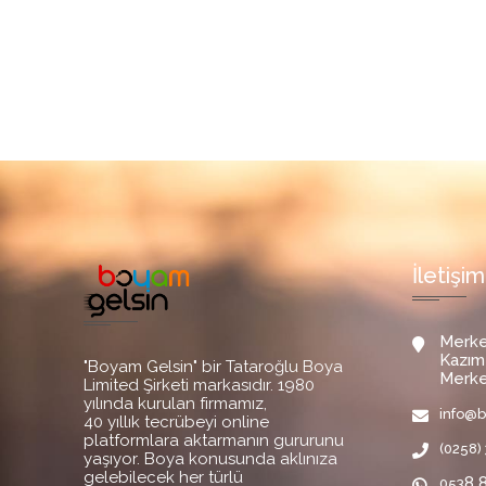
İletişim
Merke
Kazım
"Boyam Gelsin" bir Tataroğlu Boya
Merke
Limited Şirketi markasıdır. 1980
yılında kurulan firmamız,
info@
40 yıllık tecrübeyi online
platformlara aktarmanın gururunu
(0258) 
yaşıyor. Boya konusunda aklınıza
gelebilecek her türlü
8 
053