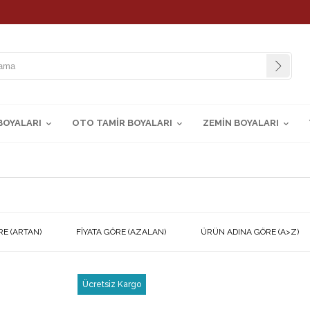
BOYALARI
OTO TAMİR BOYALARI
ZEMİN BOYALARI
RE (ARTAN)
FIYATA GÖRE (AZALAN)
ÜRÜN ADINA GÖRE (A>Z)
Ücretsiz Kargo