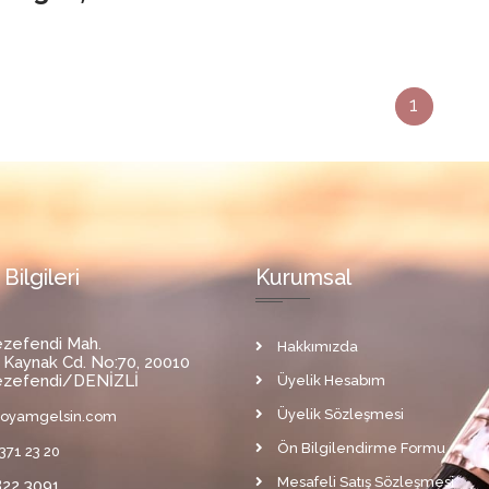
1
 Bilgileri
Kurumsal
zefendi Mah.
Hakkımızda
 Kaynak Cd. No:70, 20010
zefendi/DENİZLİ
Üyelik
Hesabım
Üyelik Sözleşmesi
boyamgelsin.com
Ön Bilgilendirme Formu
371 23 20
Mesafeli Satış Sözleşmesi
822 3091