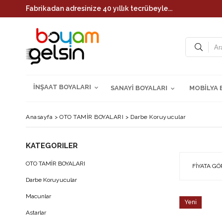
Fabrikadan adresinize 40 yıllık tecrübeyle...
İNŞAAT BOYALARI
SANAYİ BOYALARI
MOBİLYA 
Anasayfa
>
OTO TAMİR BOYALARI
>
Darbe Koruyucular
KATEGORILER
OTO TAMİR BOYALARI
FIYATA GÖ
Darbe Koruyucular
Macunlar
Yeni
Astarlar
Ürün