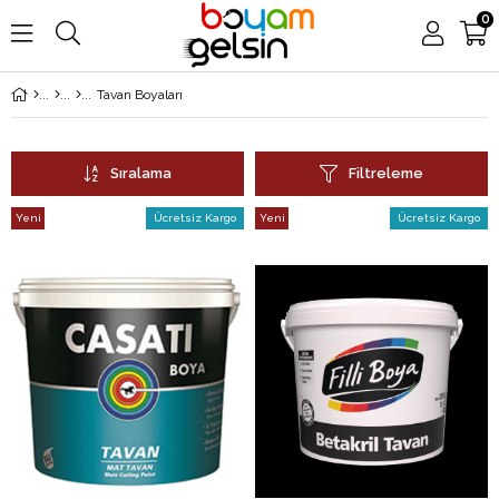
0
KARGO TAKİBİ
Tavan Boyaları
Sıralama
Filtreleme
Yeni
Ücretsiz Kargo
Yeni
Ücretsiz Kargo
Ürün
Ürün