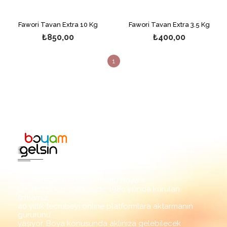
Fawori Tavan Extra 10 Kg
Fawori Tavan Extra 3.5 Kg
₺850,00
₺400,00
1
"Boyam Gelsin" bir Tataroğlu Boya
Limited Şirketi markasıdır. 1980 yılında kurulan
firmamız,
40 yıllık tecrübeyi online platformlara aktarmanın
gururunu
yaşıyor. Boya konusunda aklınıza gelebilecek