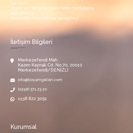
her türlü
ürünü ve daha fazlasını farklı markalarla
websitemiz
üzerinden hizmetinize sunuyoruz.
İletişim Bilgileri
Merkezefendi Mah.
Kazım Kaynak Cd. No:70, 20010
Merkezefendi/DENİZLİ
info@boyamgelsin.com
(0258) 371 23 20
8 822 3091
053
Kurumsal