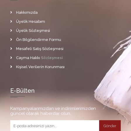
Hakkımızda
Üyelik
Hesabım
Üyelik Sözleşmesi
Ön Bilgilendirme Formu
Mesafeli Satış Sözleşmesi
Cayma Hakkı
Sözleşmesi
Kişisel Verilerin Korunması
E-Bülten
Kampanyalarımızdan ve indirimlerimizden
güncel olarak haberdar olun.
Gönder